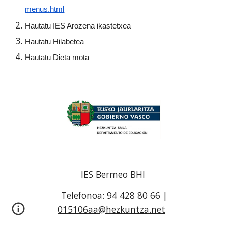
menus.html
Hautatu IES Arozena ikastetxea
Hautatu Hilabetea
Hautatu Dieta mota
IES Bermeo BHI
Telefonoa: 94 428 80 66 |
015106aa@hezkuntza.net