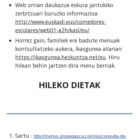
Web orrian daukazue eskura jantokiko
zerbitzuari buruzko informazioa:
http://www.euskadi.eus/comedores-
escolares/web01-a2hikasl/eu/
Horrez gain, familiek ere badute menuak
kontsultatzeko aukera, Ikasgunea atarian:
https://ikasgunea.hezkuntza.net/eu
. Hiru
hilean behin jartzen dira menu berriak.
HILEKO DIETAK
Sartu :
http://menus.grupogasca.com/es/consulta-de-