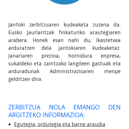
Jantoki zerbitzuaren kudeaketa zuzena da.
Eusko Jaurlaritzak finkaturiko arautegiaren
arabera. Honek esan nahi du, Ikastetxea
arduratzen dela jantokiaren kudeaketaz.
Janariaren prezioa, hornidura enpresa,
sukaldeko eta zaintzako langileen gastuak eta
arduradunak Administrazioaren menpe
gelditzen dira.
ZERBITZUA NOLA EMANGO DEN
ARGITZEKO INFORMAZIOA:
Egutegia, ordutegia eta barne araudia