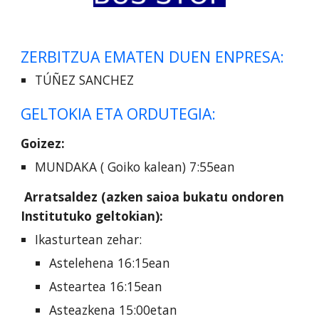
ZERBITZUA EMATEN DUEN ENPRESA:
TÚÑEZ SANCHEZ
GELTOKIA ETA ORDUTEGIA:
Goizez:
MUNDAKA ( Goiko kalean) 7:55ean
Arratsaldez (azken saioa bukatu ondoren
Institutuko geltokian):
Ikasturtean zehar:
Astelehena 16:15ean
Asteartea 16:15ean
Asteazkena 15:00etan