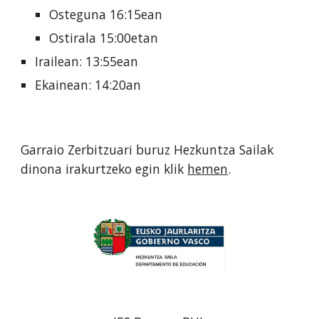
Osteguna 16:15ean
Ostirala 15:00etan
Irailean: 13:55ean
Ekainean: 14:20an
Garraio Zerbitzuari buruz Hezkuntza Sailak
dinona irakurtzeko egin klik
hemen
.