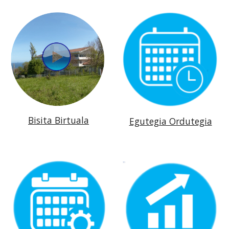
Bisita Birtuala
Egutegia Ordutegia