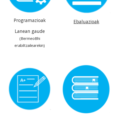
Programazioak
Ebaluazioak
Lanean gaude
(BermeoBhi
erabiltzailearekin)