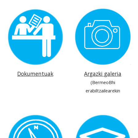
Dokumentuak
Argazki galeria
(BermeoBhi
erabiltzailearekin