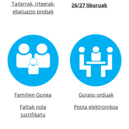
Tailerrak, irteerak,
26/27 liburuak
ebaluazio probak
Familien Gunea
Guraso orduak
Faltak nola
Posta elektronikoa
justifikatu