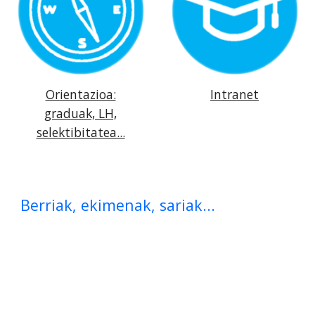
Orientazioa:
Intranet
graduak, LH,
selektibitatea...
Berriak, ekimenak, sariak...